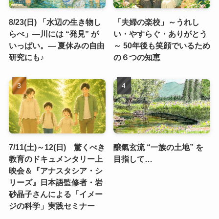
8/23(日) 「水辺の生き物し
「夫婦の楽校」～うれし
らべ」―川には “発見” が
い・やすらぐ・ありがとう
いっぱい。― 夏休みの自由
～ 50年後も笑顔でいるため
研究にも♪
の６つの知恵
7/11(土)～12(日) 驚くべき
醸氣玄流 “一族の土地” を
教育のドキュメンタリー上
目指して…
映会＆『アナスタシア・シ
リーズ』日本語監修者・岩
砂晶子さんによる「イメー
ジの科学」実践セミナー