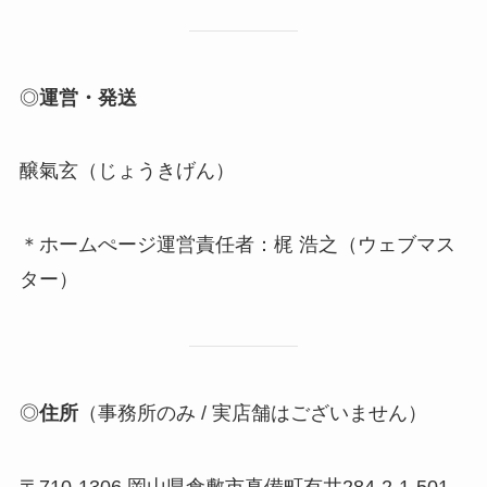
◎
運営・発送
醸氣玄（じょうきげん）
＊ホームぺージ運営責任者：梶 浩之（ウェブマス
ター）
◎
住所
（事務所のみ / 実店舗はございません）
〒710-1306 岡山県倉敷市真備町有井284-2-1-501