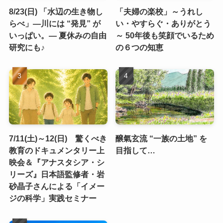
8/23(日) 「水辺の生き物し
「夫婦の楽校」～うれし
らべ」―川には “発見” が
い・やすらぐ・ありがとう
いっぱい。― 夏休みの自由
～ 50年後も笑顔でいるため
研究にも♪
の６つの知恵
7/11(土)～12(日) 驚くべき
醸氣玄流 “一族の土地” を
教育のドキュメンタリー上
目指して…
映会＆『アナスタシア・シ
リーズ』日本語監修者・岩
砂晶子さんによる「イメー
ジの科学」実践セミナー