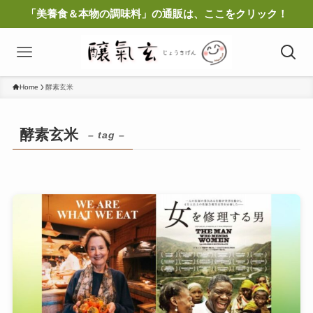
「美養食＆本物の調味料」の通販は、ここをクリック！
Home
酵素玄米
酵素玄米
– tag –