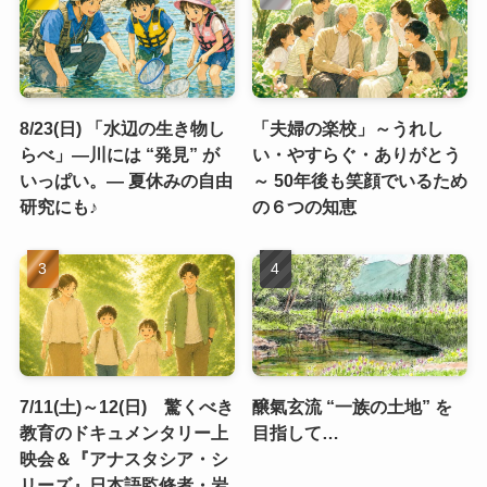
8/23(日) 「水辺の生き物し
「夫婦の楽校」～うれし
らべ」―川には “発見” が
い・やすらぐ・ありがとう
いっぱい。― 夏休みの自由
～ 50年後も笑顔でいるため
研究にも♪
の６つの知恵
7/11(土)～12(日) 驚くべき
醸氣玄流 “一族の土地” を
教育のドキュメンタリー上
目指して…
映会＆『アナスタシア・シ
リーズ』日本語監修者・岩