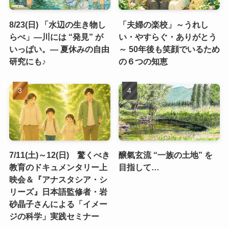
8/23(日) 「水辺の生き物し
「夫婦の楽校」～うれし
らべ」―川には “発見” が
い・やすらぐ・ありがとう
いっぱい。― 夏休みの自由
～ 50年後も笑顔でいるため
研究にも♪
の６つの知恵
7/11(土)～12(日) 驚くべき
醸氣玄流 “一族の土地” を
教育のドキュメンタリー上
目指して…
映会＆『アナスタシア・シ
リーズ』日本語監修者・岩
砂晶子さんによる「イメー
ジの科学」実践セミナー