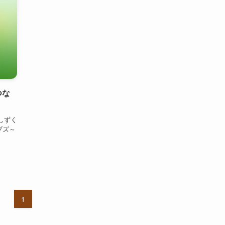
つな
しずく
ブズ～
1