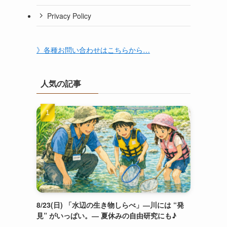
Privacy Policy
》各種お問い合わせはこちらから…
人気の記事
8/23(日) 「水辺の生き物しらべ」―川には “発
見” がいっぱい。― 夏休みの自由研究にも♪