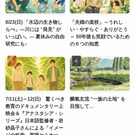
8/23(日) 「水辺の生き物し
「夫婦の楽校」～うれし
らべ」―川には “発見” が
い・やすらぐ・ありがとう
いっぱい。― 夏休みの自由
～ 50年後も笑顔でいるため
研究にも♪
の６つの知恵
7/11(土)～12(日) 驚くべき
醸氣玄流 “一族の土地” を
教育のドキュメンタリー上
目指して…
映会＆『アナスタシア・シ
リーズ』日本語監修者・岩
砂晶子さんによる「イメー