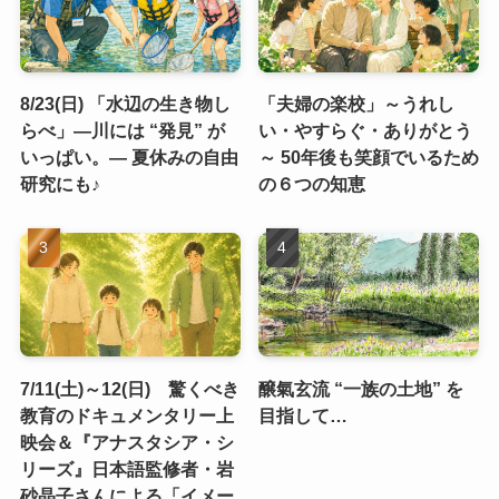
8/23(日) 「水辺の生き物し
「夫婦の楽校」～うれし
らべ」―川には “発見” が
い・やすらぐ・ありがとう
いっぱい。― 夏休みの自由
～ 50年後も笑顔でいるため
研究にも♪
の６つの知恵
7/11(土)～12(日) 驚くべき
醸氣玄流 “一族の土地” を
教育のドキュメンタリー上
目指して…
映会＆『アナスタシア・シ
リーズ』日本語監修者・岩
砂晶子さんによる「イメー