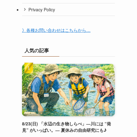
Privacy Policy
》各種お問い合わせはこちらから…
人気の記事
8/23(日) 「水辺の生き物しらべ」―川には “発
見” がいっぱい。― 夏休みの自由研究にも♪