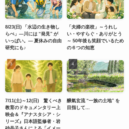
8/23(日) 「水辺の生き物し
「夫婦の楽校」～うれし
らべ」―川には “発見” が
い・やすらぐ・ありがとう
いっぱい。― 夏休みの自由
～ 50年後も笑顔でいるため
研究にも♪
の６つの知恵
7/11(土)～12(日) 驚くべき
醸氣玄流 “一族の土地” を
教育のドキュメンタリー上
目指して…
映会＆『アナスタシア・シ
リーズ』日本語監修者・岩
砂晶子さんによる「イメー